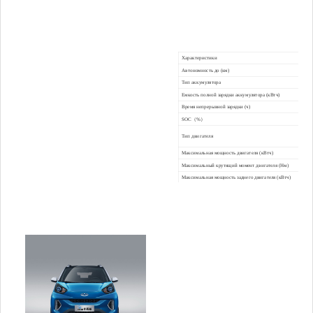
Характеристики
Автономность до (км)
Тип аккумулятора
Емкость полной зарядки аккумулятора (кВтч)
Время непрерывной зарядки (ч)
SOC（%）
Тип двигателя
Максимальная мощность двигателя (кВтч)
Максимальный крутящий момент двигателя (Нм)
Максимальная мощность заднего двигателя (кВтч)
Максимальный крутящий момент заднего двигателя (Нм)
Габаритные размеры Д*Ш*В (мм)
Минимальный дорожный просвет (мм)
Колесная база (мм)
Максимальная скорость (км/ч)
Полная масса автомобиля (кг)
Максимальный подъем (%) при полной нагрузке
передние/задние тормоза
переменный ток
Колеса
Привод — расположение двигателя