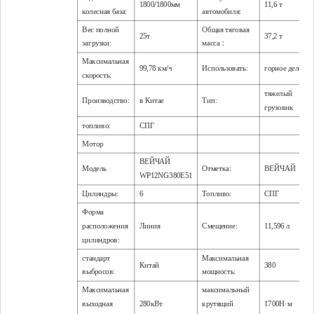
1800/1800мм
11,6 т
колесная база:
автомобиля:
Вес полной
Общая тяговая
25т
37,2 т
загрузки:
масса：
Максимальная
99,78 км/ч
Использовать:
горное дело
скорость:
тяжелый
Производство:
в Китае
Тип:
грузовик
топливо:
СПГ
Мотор
ВЕЙЧАЙ
Модель
Отметка:
ВЕЙЧАЙ
WP12NG380E51
Цилиндры:
6
Топливо:
СПГ
Форма
расположения
Линия
Смещение:
11,596 л
цилиндров:
стандарт
Максимальная
Китай
380
выбросов:
мощность:
Максимальная
максимальный
выходная
280кВт
крутящий
1700Н·м