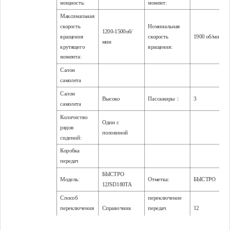
мощность:
момент:
Максимальная
скорость
Номинальная
1200-1500об/
вращения
скорость
1900 об/мин
мин
крутящего
вращения:
момента:
Салон
самолета
Салон
Высоко
Пассажиры：
3
самолета
Количество
Один с
рядов
половиной
сидений:
Коробка
передач
БЫСТРО
Модель:
Отметка:
БЫСТРО
12JSD180TA
Способ
переключение
переключения
Справочник
передач
12
передач:
вперед：