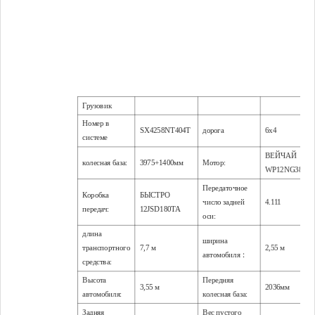
Грузовик
Номер в
SX4258NT404T
дорога
6х4
системе
ВЕЙЧАЙ
колесная база:
3975+1400мм
Мотор:
WP12NG380E5
Передаточное
Коробка
БЫСТРО
число задней
4.111
передач:
12JSD180TA
оси:
длина
ширина
транспортного
7,7 м
2,55 м
автомобиля：
средства:
Высота
Передняя
3,55 м
2036мм
автомобиля:
колесная база:
Задняя
Вес пустого